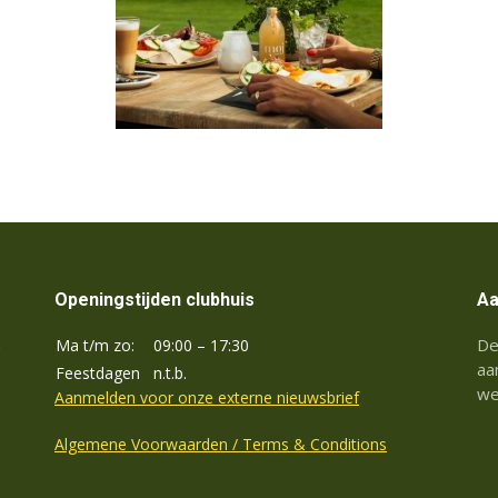
Openingstijden clubhuis
Aa
De
Ma t/m zo:
09:00 – 17:30
n
aa
Feestdagen
n.t.b.
we
Aanmelden voor onze externe nieuwsbrief
Algemene Voorwaarden / Terms & Conditions