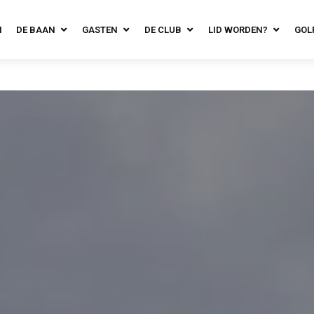
N
DE BAAN
GASTEN
DE CLUB
LID WORDEN?
GOL
 De inschrijv