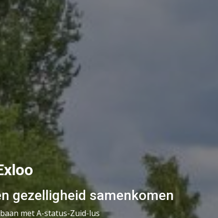
Exloo
en gezelligheid samenkomen
fbaan met A-status-Zuid-lus