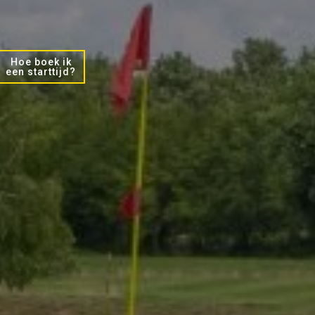
Hoe boek ik
een starttijd?