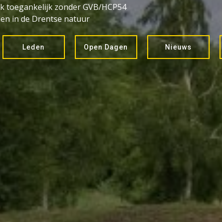
k toegankelijk zonder GVB/HCP54
en in de Drentse natuur
Leden
Open Dagen
Nieuws