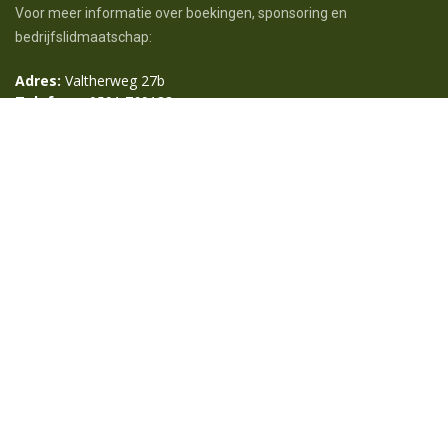
Voor meer informatie over boekingen, sponsoring en
bedrijfslidmaatschap:
Adres:
Valtherweg 27b
Telefoon:
0591 769133
Email:
secretariaat@golfparkexloo.nl
Openingstijden clubhuis
Ma t/m zo:
09:00 – 17:30
Feestdagen
n.t.b.
Aanmelden voor onze externe nieuwsbrief
Algemene Voorwaarden / Terms & Conditions
Aangepaste openingstijden
De openingstijden kunnen afwijken/ worden aangepast bij
drukte (verlengd) of bij slechte weersomstandigheden
(verkort).