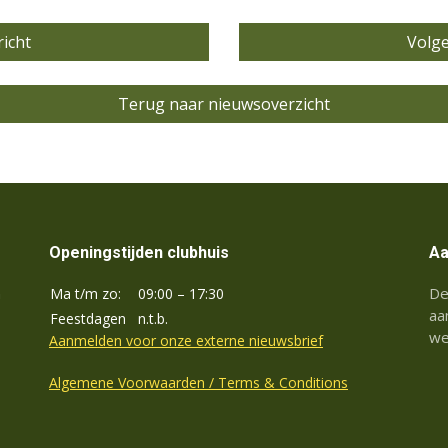
icht
Volg
Terug naar nieuwsoverzicht
Openingstijden clubhuis
Aa
De
Ma t/m zo:
09:00 – 17:30
n
aa
Feestdagen
n.t.b.
we
Aanmelden voor onze externe nieuwsbrief
Algemene Voorwaarden / Terms & Conditions