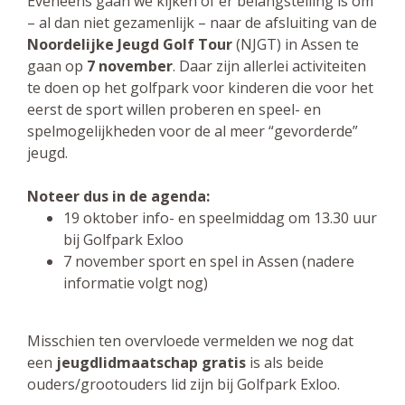
Eveneens gaan we kijken of er belangstelling is om
– al dan niet gezamenlijk – naar de afsluiting van de
Noordelijke Jeugd Golf Tour
(NJGT) in Assen te
gaan op
7 november
. Daar zijn allerlei activiteiten
te doen op het golfpark voor kinderen die voor het
eerst de sport willen proberen en speel- en
spelmogelijkheden voor de al meer “gevorderde”
jeugd.
Noteer dus in de agenda:
19 oktober info- en speelmiddag om 13.30 uur
bij Golfpark Exloo
7 november sport en spel in Assen (nadere
informatie volgt nog)
Misschien ten overvloede vermelden we nog dat
een
jeugdlidmaatschap gratis
is als beide
ouders/grootouders lid zijn bij Golfpark Exloo.